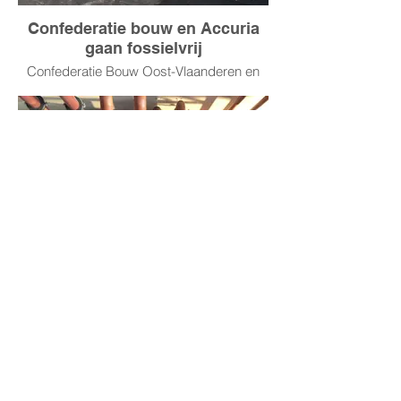
Confederatie bouw en Accuria
gaan fossielvrij
Confederatie Bouw Oost-Vlaanderen en
(sociaal secretariaat) Accuria delen een
kantoorgebouw van 3000 m² in Sint-
Niklaas. TAC! ondersteunde de
transformatie naar een fossielvrij
kantoorgebouw, met geothermische
warmtepompen.
Confederatie bouw en Accuria
gaan fossielvrij