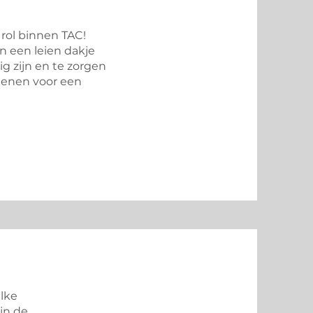
 rol binnen TAC!
an een leien dakje
ig zijn en te zorgen
kenen voor een
elke
in de