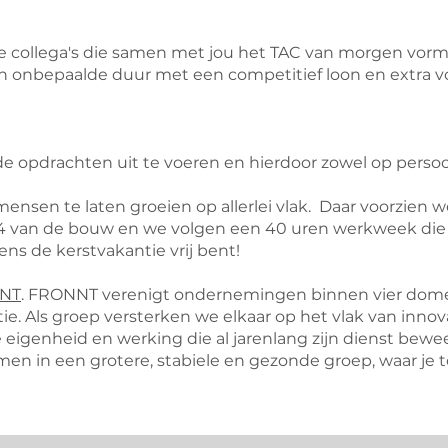
 collega's die samen met jou het TAC van morgen vorm
 onbepaalde duur met een competitief loon en extra vo
de opdrachten uit te voeren en hierdoor zowel op persoon
ensen te laten groeien op allerlei vlak. Daar voorzien 
124 van de bouw en we volgen een 40 uren werkweek die
ens de kerstvakantie vrij bent!
NT
. FRONNT verenigt ondernemingen binnen vier dome
ie. Als groep versterken we elkaar op het vlak van innova
 eigenheid en werking die al jarenlang zijn dienst bewe
men in een grotere, stabiele en gezonde groep, waar je