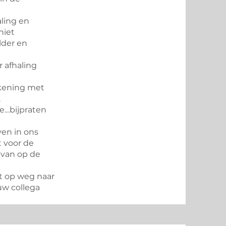
aling en
niet
lder en
r afhaling
rekening met
.
je…bijpraten
ven in ons
t voor de
 van op de
pt op weg naar
uw collega