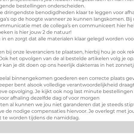
gende bestellingen onderscheiden.
 de dringendste benodigdheden klaar te leggen voor afh
lega’s op de hoogte wanneer ze kunnen langskomen. Bij 
communicatie met de collega’s en communiceert hier he
eken is hier jouw 2 de natuur!
 in en zorgt dat alle materialen klaar gelegd worden voo
en bij onze leveranciers te plaatsen, hierbij hou je ook 
 Ook het opvolgen van de al bestelde artikelen volg je op
 kan je dit doen op ons heerlijk dakterras in het zonnet
 veelal binnengekomen goederen een correcte plaats ge
eeper bent alsook volledige verantwoordelijkheid draag
ve opvolging. Je kijkt ook nog last minute bestellingen
voor afhaling dezelfde dag of voor morgen
sluiten al kunnen we jou niet garanderen dat je steeds sti
we de nodige compensaties hiervoor. Je overlegt met jo
t te worden tijdens de namiddag.