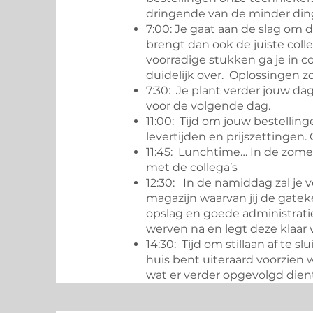
dringende van de minder din
7:00: Je gaat aan de slag om
brengt dan ook de juiste col
voorradige stukken ga je in 
duidelijk over. Oplossingen zo
7:30: Je plant verder jouw dag
voor de volgende dag.
11:00: Tijd om jouw bestelling
levertijden en prijszettingen.
11:45: Lunchtime… In de zomer
met de collega’s
12:30: In de namiddag zal je
magazijn waarvan jij de gatek
opslag en goede administratie
werven na en legt deze klaar 
14:30: Tijd om stillaan af te 
huis bent uiteraard voorzien 
wat er verder opgevolgd dien