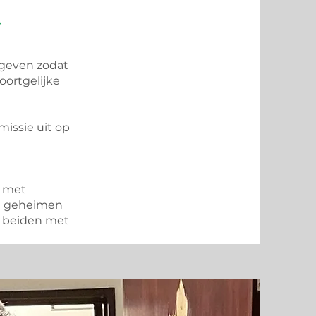
r
 geven zodat
soortgelijke
missie uit op
k met
ig geheimen
t beiden met