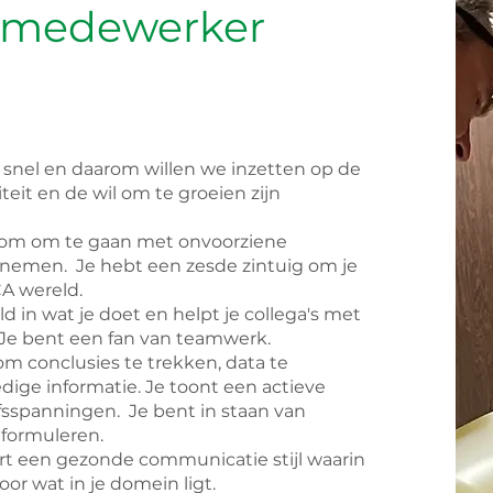
C medewerker
 snel en daarom willen we inzetten op de
eit en de wil om te groeien zijn
 om om te gaan met onvoorziene
nemen. Je hebt een zesde zintuig om je
CA
wereld.
d in wat je doet en helpt je collega's met
 Je bent een fan van teamwerk.
 om conclusies te trekken, data te
dige informatie. Je toont een actieve
fsspanningen. Je bent in staan van
 formuleren.
eert een gezonde communicatie stijl waarin
or wat in je domein ligt.