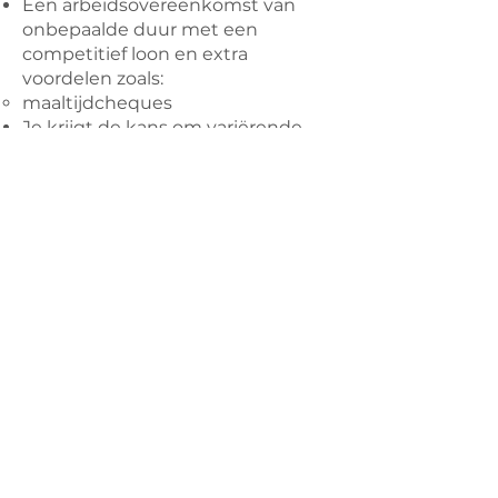
Een arbeidsovereenkomst van
onbepaalde duur met een
competitief loon en extra
voordelen zoals:
maaltijdcheques
Je krijgt de kans om variërende
opdrachten uit te voeren en
hierdoor zowel op persoonlijk als
professioneel gebied te groeien.
Een van onze doelen is onze
mensen te laten groeien op
allerlei vlak. Daar voorzien we
regelmatige kennis
uitwisselingen die we integreren
in ons VCA* beleid.
Een functie die valt onder pc
124.00 van de bouw, waardoor je
onder andere tijdens de
kerstvakantie vrij bent.
TAC! maakt deel uit van
FRONNT
.